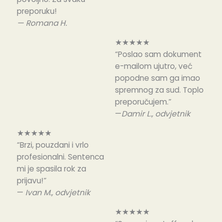
preporuku!
—
Romana H.
★★★★★
“Poslao sam dokument
e-mailom ujutro, već
popodne sam ga imao
spremnog za sud. Toplo
preporučujem.”
—
Damir L.,
odvjetnik
★★★★★
“Brzi, pouzdani i vrlo
profesionalni. Sentenca
mi je spasila rok za
prijavu!”
—
Ivan M., odvjetnik
★★★★★