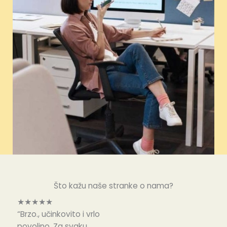
Što kažu naše stranke o nama?
★★★★★
“Brzo., učinkovito i vrlo
povoljno. Za svaku