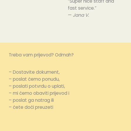
“Super nice staff and
fast service.”
—
Jana V.
Treba vam prijevod? Odmah?
– Dostavite dokument,
– poslat ćemo ponudu,
– poslati potvrdu o uplati,
– mi ćemo obaviti prijevod i
– poslat ga natrag ili
– ćete doći preuzeti